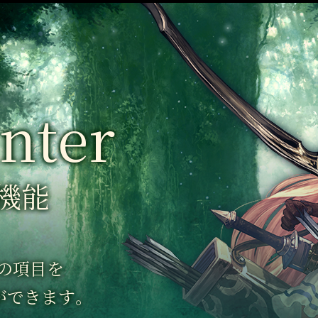
nter
機能
の項目を
ができます。